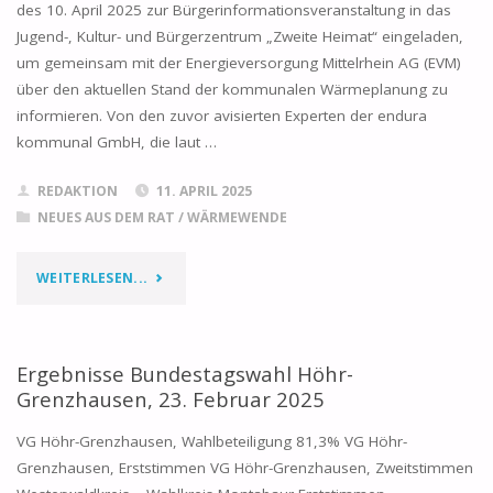
des 10. April 2025 zur Bürgerinformationsveranstaltung in das
WESTERWALD
Jugend-, Kultur- und Bürgerzentrum „Zweite Heimat“ eingeladen,
ZUR
um gemeinsam mit der Energieversorgung Mittelrhein AG (EVM)
über den aktuellen Stand der kommunalen Wärmeplanung zu
1.
informieren. Von den zuvor avisierten Experten der endura
kommunal GmbH, die laut …
TEILFORTSCHREIBUNG
DES
REDAKTION
11. APRIL 2025
NEUES AUS DEM RAT
/
WÄRMEWENDE
REGIONALEN
"INFOABEND
RAUMORDNUNGSPLANS
WEITERLESEN...
ZUR
(RROP
KOMMUNALEN
2017)
Ergebnisse Bundestagswahl Höhr-
Grenzhausen, 23. Februar 2025
WÄRMEPLANUNG
„ERNEUERBARE
VG Höhr-Grenzhausen, Wahlbeteiligung 81,3% VG Höhr-
DER
ENERGIEN“"
Grenzhausen, Erststimmen VG Höhr-Grenzhausen, Zweitstimmen