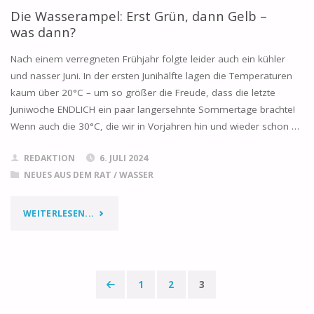
Die Wasserampel: Erst Grün, dann Gelb –
was dann?
Nach einem verregneten Frühjahr folgte leider auch ein kühler
und nasser Juni. In der ersten Junihälfte lagen die Temperaturen
kaum über 20°C – um so größer die Freude, dass die letzte
Juniwoche ENDLICH ein paar langersehnte Sommertage brachte!
Wenn auch die 30°C, die wir in Vorjahren hin und wieder schon …
REDAKTION
6. JULI 2024
NEUES AUS DEM RAT
/
WASSER
"DIE
WEITERLESEN...
WASSERAMPEL:
ERST
1
2
3
GRÜN,
Seitennummerierung