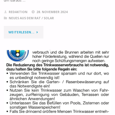
um daraus …
REDAKTION
28. NOVEMBER 2024
NEUES AUS DEM RAT
/
SOLAR
"21.11.2024:
WEITERLESEN...
AUSSSCHUSSSITZUNG B
AUWESEN U
ND R
AUMORDNUNG"