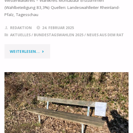
Westerwaldkreis – Wahlkreis Montabaur Erststimmen
VG
(Wahlbeteiligung 83,3%) Quellen: Landeswahlleiter Rheinland-
HÖHR-
Pfalz, Tagesschau
GRENZHAUSEN
REDAKTION
24. FEBRUAR 2025
AKTUELLES
/
BUNDESTAGSWAHLEN 2025
/
NEUES AUS DEM RAT
UND
DER
"ERGEBNISSE
WEITERLESEN...
EVM"
BUNDESTAGSWAHL
HÖHR-
GRENZHAUSEN,
23.
FEBRUAR
2025"