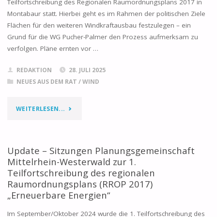
Teilfortschreibung des Regionalen Raumordnungsplans 2017 in
Montabaur statt. Hierbei geht es im Rahmen der politischen Ziele
Flächen für den weiteren Windkraftausbau festzulegen – ein
Grund für die WG Pucher-Palmer den Prozess aufmerksam zu
verfolgen. Pläne ernten vor …
REDAKTION
28. JULI 2025
NEUES AUS DEM RAT
/
WIND
"BESUCH
WEITERLESEN...
DER
3.
Update – Sitzungen Planungsgemeinschaft
Mittelrhein-Westerwald zur 1.
SITZUNG
Teilfortschreibung des regionalen
Raumordnungsplans (RROP 2017)
DER
„Erneuerbare Energien“
PLANUNGSGEMEINSCHAFT
Im September/Oktober 2024 wurde die 1. Teilfortschreibung des