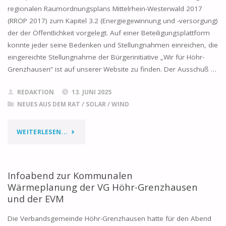
MITTELRHEIN-
regionalen Raumordnungsplans Mittelrhein-Westerwald 2017
(RROP 2017) zum Kapitel 3.2 (Energiegewinnung und -versorgung)
WESTERWALD
der der Öffentlichkeit vorgelegt. Auf einer Beteiligungsplattform
konnte jeder seine Bedenken und Stellungnahmen einreichen, die
ZUR
eingereichte Stellungnahme der Bürgerinitiative „Wir für Höhr-
1.TEILFORTSCHREIBUNG
Grenzhausen“ ist auf unserer Website zu finden. Der Ausschuß …
DES
REDAKTION
13. JUNI 2025
NEUES AUS DEM RAT
/
SOLAR
/
WIND
RROP
2017,
"UPDATE
WEITERLESEN...
„ERNEUERBARE
–
ENERGIEN“"
SITZUNGEN
Infoabend zur Kommunalen
Wärmeplanung der VG Höhr-Grenzhausen
PLANUNGSGEMEINSCHAFT
und der EVM
MITTELRHEIN-
Die Verbandsgemeinde Höhr-Grenzhausen hatte für den Abend