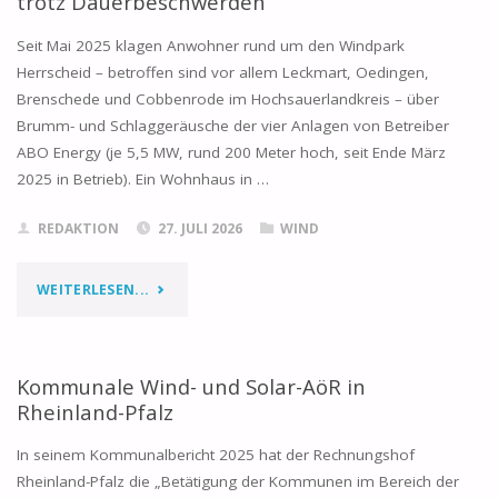
trotz Dauerbeschwerden
WESTERWALD
Seit Mai 2025 klagen Anwohner rund um den Windpark
AM
Herrscheid – betroffen sind vor allem Leckmart, Oedingen,
Brenschede und Cobbenrode im Hochsauerlandkreis – über
16.
Brumm- und Schlaggeräusche der vier Anlagen von Betreiber
AUGUST
ABO Energy (je 5,5 MW, rund 200 Meter hoch, seit Ende März
2025 in Betrieb). Ein Wohnhaus in …
2026"
REDAKTION
27. JULI 2026
WIND
"WINDRAD-
WEITERLESEN...
LÄRM
IN
Kommunale Wind- und Solar-AöR in
Rheinland-Pfalz
LECKMART:
In seinem Kommunalbericht 2025 hat der Rechnungshof
KEIN
Rheinland-Pfalz die „Betätigung der Kommunen im Bereich der