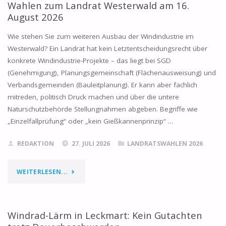
HAT
Wahlen zum Landrat Westerwald am 16.
August 2026
KEIN
Wie stehen Sie zum weiteren Ausbau der Windindustrie im
WASSERMANGEL-
Westerwald? Ein Landrat hat kein Letztentscheidungsrecht über
konkrete Windindustrie-Projekte – das liegt bei SGD
PROBLEM"
(Genehmigung), Planungsgemeinschaft (Flächenausweisung) und
Verbandsgemeinden (Bauleitplanung). Er kann aber fachlich
mitreden, politisch Druck machen und über die untere
Naturschutzbehörde Stellungnahmen abgeben. Begriffe wie
„Einzelfallprüfung“ oder „kein Gießkannenprinzip“ …
REDAKTION
27. JULI 2026
LANDRATSWAHLEN 2026
"WAHLEN
WEITERLESEN...
ZUM
LANDRAT
Windrad-Lärm in Leckmart: Kein Gutachten