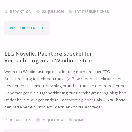
AUFGEDECKT
REDAKTION
22. JULI 2026
BATTERIESPEICHER
HAT"
"BATTERIESPEICHERBRAND
WEITERLESEN...
IN
BAUTZEN"
EEG Novelle: Pachtpreisdeckel für
Verpachtungen an Windindustrie
Wenn ein Windindustrieprojekt künftig noch an einer EEG-
Ausschreibung teilnehmen muss (z. B. weil er nach Inkrafttreten
des neuen EEG einen Zuschlag braucht), müsste der Betreiber bei
Gebotsabgabe die Eigenerklärung zur Pachtbegrenzung abgeben.
Ist der bereits ausgehandelte Pachtvertrag höher als 2,5 %, hätte
der Betreiber ein Problem, denn er könnte entweder …
REDAKTION
21. JULI 2026
WIND