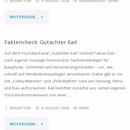
REDAKTION
4. AUGUST 2026
WÄRMEWENDE
/
WIND
"2027:
WEITERLESEN...
DIE
KOMMENDE
Faktencheck: Gutachter Kail
GAS-
Auf dem YouTube-Kanal „Gutachter Kail“ rechnet Fabian Kail –
nach eigener Aussage forensischer Sachverständiger für
UND
Bauphysik, Schimmel und Versicherungsschäden – vor, wie
schnell sich Windindustrieanlagen amortisieren. Dabei gibt er vor
STROMKRISE
mit „Lobby-Märchen“ und „Polit-Mythen“ rund um Heizung, Klima
IN
und Bau aufzuräumen. Kail berichtet zunächst aus seinen eigenen
YouTube-Kommentaren von einer …
EUROPA"
REDAKTION
4. AUGUST 2026
WIND
"FAKTENCHECK:
WEITERLESEN...