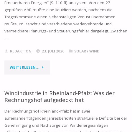
Erneuerbaren Energien“ (S. 110 ff) analysiert. Von den 27
GUTACHTEN
geprüften AöR mußte eine liquidiert werden, nachdem die
TROTZ
Trägerkommune einen siebenstelligen Verlust übernehmen
mußte. Im Bericht sind verschiedene wiederkehrende und
DAUERBESCHWERDEN"
vermeidbare Planungs- und Steuerungsfehler dargelegt. Zwischen
…
REDAKTION
23. JULI 2026
SOLAR
/
WIND
"KOMMUNALE
WEITERLESEN...
WIND-
UND
Windindustrie in Rheinland-Pfalz: Was der
Rechnungshof aufgedeckt hat
SOLAR-
Der Rechnungshof Rheinland-Pfalz hat in zwei
AÖR
aufeinanderfolgenden Jahresberichten strukturelle Defizite bei der
Genehmigung und Nachsorge von Windenergieanlagen
IN