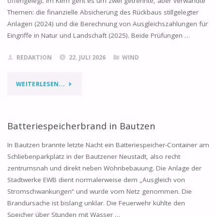
offengelegt. Im Kern geht es um zwei getrennte, aber verwandte
RHEINLAND-
Themen: die finanzielle Absicherung des Rückbaus stillgelegter
Anlagen (2024) und die Berechnung von Ausgleichszahlungen für
PFALZ"
Eingriffe in Natur und Landschaft (2025). Beide Prüfungen …
REDAKTION
22. JULI 2026
WIND
"WINDINDUSTRIE
WEITERLESEN...
IN
RHEINLAND-
Batteriespeicherbrand in Bautzen
PFALZ:
In Bautzen brannte letzte Nacht ein Batteriespeicher-Container am
Schliebenparkplatz in der Bautzener Neustadt, also recht
WAS
zentrumsnah und direkt neben Wohnbebauung. Die Anlage der
Stadtwerke EWB dient normalerweise dem „Ausgleich von
DER
Stromschwankungen“ und wurde vom Netz genommen. Die
RECHNUNGSHOF
Brandursache ist bislang unklar. Die Feuerwehr kühlte den
Speicher über Stunden mit Wasser …