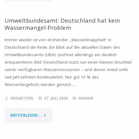
GUTACHTER
KAIL"
Umweltbundesamt: Deutschland hat kein
Wassermangel-Problem
Immer wieder ist von drohender „Wasserknappheit“ in
Deutschland die Rede. Ein Blick auf die aktuellen Daten des
Umweltbundesamts (UBA) zeichnet allerdings ein deutlich
entspannteres Bild: Deutschland nutzt nur einen kleinen Bruchteil
seiner verfügbaren Wasserressourcen – und dieser Anteil sinkt
seit Jahrzehnten kontinuierlich. Nur gut 10 % des
Wasserdargebots werden genutzt …
REDAKTION
27. JULI 2026
WASSER
"UMWELTBUNDESAMT:
WEITERLESEN...
DEUTSCHLAND