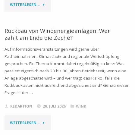
"EEG
WEITERLESEN...
NOVELLE:
PACHTPREISDECKEL
Rückbau von Windenergieanlagen: Wer
zahlt am Ende die Zeche?
FÜR
Auf Informationsveranstaltungen wird gerne über
VERPACHTUNGEN
Pachteinnahmen, Klimaschutz und regionale Wertschöpfung
gesprochen. Ein Thema kommt dabei regelmäßig zu kurz: Was
AN
passiert eigentlich nach 20 bis 30 Jahren Betriebszeit, wenn eine
WINDINDUSTRIE"
Anlage abgeschaltet wird – und wer trägt das Risiko, falls die
Rückbaukosten nicht ausreichend abgesichert sind? Genau dieser
Frage ist der …
REDAKTION
20. JULI 2026
WIND
"RÜCKBAU
WEITERLESEN...
VON