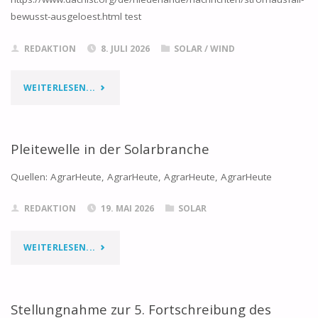
PFALZ"
bewusst-ausgeloest.html test
REDAKTION
8. JULI 2026
SOLAR
/
WIND
"STROMRATIONIERUNG
WEITERLESEN...
IN
DEN
Pleitewelle in der Solarbranche
NIEDERLANDEN"
Quellen: AgrarHeute, AgrarHeute, AgrarHeute, AgrarHeute
REDAKTION
19. MAI 2026
SOLAR
"PLEITEWELLE
WEITERLESEN...
IN
DER
Stellungnahme zur 5. Fortschreibung des