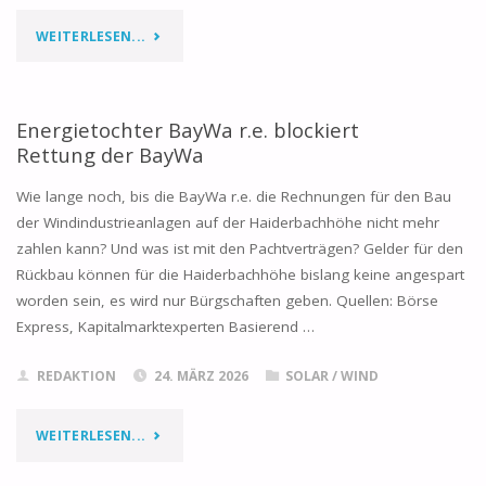
FÜR
"MEHR
WEITERLESEN...
STROMMÜLL"
ZAPPELSTROM
ALS
Energietochter BayWa r.e. blockiert
Rettung der BayWa
NETZINFRASTRUKTUR"
Wie lange noch, bis die BayWa r.e. die Rechnungen für den Bau
der Windindustrieanlagen auf der Haiderbachhöhe nicht mehr
zahlen kann? Und was ist mit den Pachtverträgen? Gelder für den
Rückbau können für die Haiderbachhöhe bislang keine angespart
worden sein, es wird nur Bürgschaften geben. Quellen: Börse
Express, Kapitalmarktexperten Basierend …
REDAKTION
24. MÄRZ 2026
SOLAR
/
WIND
"ENERGIETOCHTER
WEITERLESEN...
BAYWA