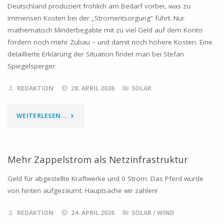
Deutschland produziert fröhlich am Bedarf vorbei, was zu
CHINESISCHE
immensen Kosten bei der „Stromentsorgung“ führt. Nur
mathematisch Minderbegabte mit zu viel Geld auf dem Konto
WECHSELRICHTER"
fordern noch mehr Zubau – und damit noch höhere Kosten. Eine
detaillierte Erklärung der Situation findet man bei Stefan
Spiegelsperger:
REDAKTION
28. APRIL 2026
SOLAR
"DIE
WEITERLESEN...
SONNE
SCHICKT
Mehr Zappelstrom als Netzinfrastruktur
FETTE
Geld für abgestellte Kraftwerke und 0 Strom. Das Pferd wurde
von hinten aufgezäumt. Hauptsache wir zahlen!
RECHNUNG:
REDAKTION
24. APRIL 2026
SOLAR
/
WIND
ENTSORGUNGSGEBÜHREN