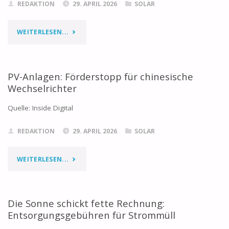
REDAKTION
29. APRIL 2026
SOLAR
NIEDRIGZINSPRODUKT"
"TEURE
WEITERLESEN...
PV-
STROM
PV-Anlagen: Förderstopp für chinesische
Wechselrichter
ÜBERKAPAZITÄTEN"
Quelle: Inside Digital
REDAKTION
29. APRIL 2026
SOLAR
"PV-
WEITERLESEN...
ANLAGEN:
FÖRDERSTOPP
Die Sonne schickt fette Rechnung:
Entsorgungsgebühren für Strommüll
FÜR