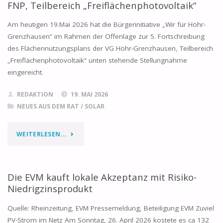
FNP, Teilbereich „Freiflächenphotovoltaik“
SOLARBRANCHE"
Am heutigen 19.Mai 2026 hat die Bürgerinitiative „Wir für Höhr-
Grenzhausen“ im Rahmen der Offenlage zur 5. Fortschreibung
des Flächennutzungsplans der VG Höhr-Grenzhausen, Teilbereich
„Freiflächenphotovoltaik“ unten stehende Stellungnahme
eingereicht.
REDAKTION
19. MAI 2026
NEUES AUS DEM RAT
/
SOLAR
"STELLUNGNAHME
WEITERLESEN...
ZUR
5.
Die EVM kauft lokale Akzeptanz mit Risiko-
Niedrigzinsprodukt
FORTSCHREIBUNG
Quelle: Rheinzeitung, EVM Pressemeldung, Beteiligung EVM Zuviel
DES
PV-Strom im Netz Am Sonntag, 26. April 2026 kostete es ca 132