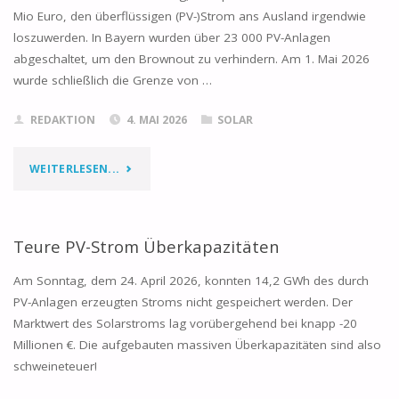
Mio Euro, den überflüssigen (PV-)Strom ans Ausland irgendwie
FNP,
loszuwerden. In Bayern wurden über 23 000 PV-Anlagen
TEILBEREICH
abgeschaltet, um den Brownout zu verhindern. Am 1. Mai 2026
wurde schließlich die Grenze von …
„FREIFLÄCHENPHOTOVOLTAIK“"
REDAKTION
4. MAI 2026
SOLAR
"DIE
WEITERLESEN...
EVM
KAUFT
Teure PV-Strom Überkapazitäten
LOKALE
Am Sonntag, dem 24. April 2026, konnten 14,2 GWh des durch
PV-Anlagen erzeugten Stroms nicht gespeichert werden. Der
AKZEPTANZ
Marktwert des Solarstroms lag vorübergehend bei knapp -20
Millionen €. Die aufgebauten massiven Überkapazitäten sind also
MIT
schweineteuer!
RISIKO-