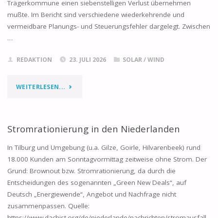
Trägerkommune einen siebenstelligen Verlust übernehmen
mußte. Im Bericht sind verschiedene wiederkehrende und
vermeidbare Planungs- und Steuerungsfehler dargelegt. Zwischen
…
REDAKTION
23. JULI 2026
SOLAR
/
WIND
"KOMMUNALE
WEITERLESEN...
WIND-
UND
Stromrationierung in den Niederlanden
SOLAR-
In Tilburg und Umgebung (u.a. Gilze, Goirle, Hilvarenbeek) rund
18.000 Kunden am Sonntagvormittag zeitweise ohne Strom. Der
AÖR
Grund: Brownout bzw. Stromrationierung, da durch die
Entscheidungen des sogenannten „Green New Deals“, auf
IN
Deutsch „Energiewende“, Angebot und Nachfrage nicht
RHEINLAND-
zusammenpassen. Quelle:
https://www.dachist.org/de/niederlande/nachrichten/stromausfall-