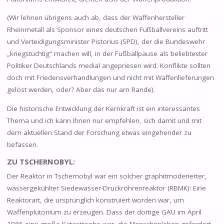
(Wir lehnen übrigens auch ab, dass der Waffenhersteller
Rheinmetall als Sponsor eines deutschen Fußballvereins auftritt
und Verteidigungsminister Pistorius (SPD), der die Bundeswehr
„kriegstüchtig“ machen will, in der Fußballpause als beliebtester
Politiker Deutschlands medial angepriesen wird. Konflikte sollten
doch mit Friedensverhandlungen und nicht mit Waffenlieferungen
gelöst werden, oder? Aber das nur am Rande).
Die historische Entwicklung der Kernkraft ist ein interessantes
Thema und ich kann Ihnen nur empfehlen, sich damit und mit
dem aktuellen Stand der Forschung etwas eingehender zu
befassen.
ZU TSCHERNOBYL:
Der Reaktor in Tschernobyl war ein solcher graphitmoderierter,
wassergekühlter Siedewasser-Druckröhrenreaktor (RBMK): Eine
Reaktorart, die ursprünglich konstruiert worden war, um
Waffenplutonium zu erzeugen. Dass der dortige GAU im April
1986 eine große Katastrophe war, die Menschenleben gefordert