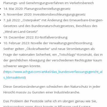
Planungs- und Genehmigungsverfahren im Verkehrsbereich
14. Mai 2020: Planungssicherstellungsgesetz
5. November 2020: Investitionsbeschleunigungsgesetz
7. Juli 2022: „Osterpaket” mit Änderung des Erneuerbare-Energien-
Gesetzes und des Bundesnaturschutzgesetzes, Beschluss des
„Wind-an-Land-Gesetz”
19. Dezember 2022: EU-Notfallverordnung
10. Februar 2023: Novelle der Verwaltungsgerichtsordnung.
Seither gelten „Ökokraftwerke“ und neue Stromleitungen als
Frage der nationalen Sicherheit, ein „Totschlags“-Konstrukt, das in
der gerichtlichen Abwägung der verschiedenen Rechtsgüter kaum
schwerer wiegen könnte.
(
https://www.achgut.com/artikel/das_bundesverfassungsgericht_al
s_klimaaktivist
)
Diese Gesetzesänderungen schwächen den Naturschutz in jeder
Hinsicht massiv zu Gunsten einer Industriebranche.
Das Problem der Pestizide sehe ich im übrigen genau wie Sie,
insbesondere wenn diese bereits in Pflanzen und Saatgut