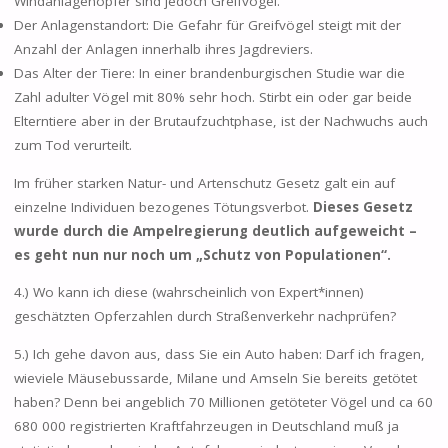
Windanlagenopfer sind jedoch Greifvögel.
Der Anlagenstandort: Die Gefahr für Greifvögel steigt mit der
Anzahl der Anlagen innerhalb ihres Jagdreviers.
Das Alter der Tiere: In einer brandenburgischen Studie war die
Zahl adulter Vögel mit 80% sehr hoch. Stirbt ein oder gar beide
Elterntiere aber in der Brutaufzuchtphase, ist der Nachwuchs auch
zum Tod verurteilt.
Im früher starken Natur- und Artenschutz Gesetz galt ein auf
einzelne Individuen bezogenes Tötungsverbot.
Dieses Gesetz
wurde durch die Ampelregierung deutlich aufgeweicht –
es geht nun nur noch um „Schutz von Populationen“.
4.) Wo kann ich diese (wahrscheinlich von Expert*innen)
geschätzten Opferzahlen durch Straßenverkehr nachprüfen?
5.) Ich gehe davon aus, dass Sie ein Auto haben: Darf ich fragen,
wieviele Mäusebussarde, Milane und Amseln Sie bereits getötet
haben? Denn bei angeblich 70 Millionen getöteter Vögel und ca 60
680 000 registrierten Kraftfahrzeugen in Deutschland muß ja