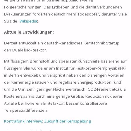
vergleichsweise hoher Strahlenexposition wenig
Folgeerscheinungen. Das Erdbeben und die damit verbundenen
Evakuierungen forderten deutlich mehr Todesopfer, darunter viele
Suizide (
Wikipedia
).
Aktuelle Entwicklungen:
Derzeit entwickelt ein deutsch-kanadisches Kerntechnik Startup
den Dual-Fluid-Reaktor.
Mit flüssigem Brennstoff und spearater Kühlschleife basierend auf
flüssigem Blei wurde er am Institut für Festkörper-Kernphysik (IFK)
in Berlin entwickelt und verspricht neben den bisherigen Vorteilen
der Kernenergie (steuer- und regelbare Energieproduktion rund
um die Uhr, sehr geringer Flächenverbrauch, CO2-Freiheit etc.) u.a.
Kostenersparnis durch eine geringe Größe, Reduktion nuklearer
Abfälle bei höherem Erntefaktor, besser kontrollierbare
Temperaturdifferenzen.
Kontrafunk Interview: Zukunft der Kernspaltung