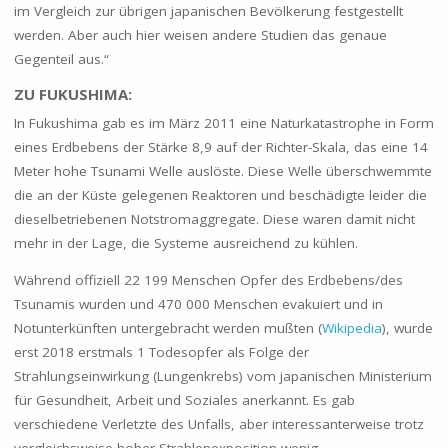
im Vergleich zur übrigen japanischen Bevölkerung festgestellt
werden. Aber auch hier weisen andere Studien das genaue
Gegenteil aus.“
ZU FUKUSHIMA:
In Fukushima gab es im März 2011 eine Naturkatastrophe in Form
eines Erdbebens der Stärke 8,9 auf der Richter-Skala, das eine 14
Meter hohe Tsunami Welle auslöste. Diese Welle überschwemmte
die an der Küste gelegenen Reaktoren und beschädigte leider die
dieselbetriebenen Notstromaggregate. Diese waren damit nicht
mehr in der Lage, die Systeme ausreichend zu kühlen.
Während offiziell 22 199 Menschen Opfer des Erdbebens/des
Tsunamis wurden und 470 000 Menschen evakuiert und in
Notunterkünften untergebracht werden mußten (
Wikipedia
), wurde
erst 2018 erstmals 1 Todesopfer als Folge der
Strahlungseinwirkung (Lungenkrebs) vom japanischen Ministerium
für Gesundheit, Arbeit und Soziales anerkannt. Es gab
verschiedene Verletzte des Unfalls, aber interessanterweise trotz