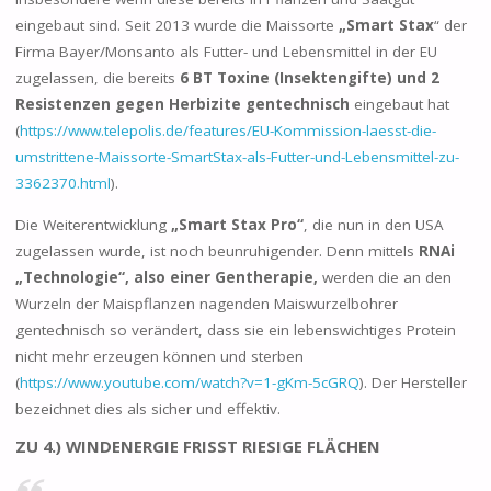
eingebaut sind. Seit 2013 wurde die Maissorte
„Smart Stax
“ der
Firma Bayer/Monsanto als Futter- und Lebensmittel in der EU
zugelassen, die bereits
6 BT Toxine (Insektengifte) und 2
Resistenzen gegen Herbizite gentechnisch
eingebaut hat
(
https://www.telepolis.de/features/EU-Kommission-laesst-die-
umstrittene-Maissorte-SmartStax-als-Futter-und-Lebensmittel-zu-
3362370.html
).
Die Weiterentwicklung
„Smart Stax Pro“
, die nun in den USA
zugelassen wurde, ist noch beunruhigender. Denn mittels
RNAi
„Technologie“, also einer Gentherapie,
werden die an den
Wurzeln der Maispflanzen nagenden Maiswurzelbohrer
gentechnisch so verändert, dass sie ein lebenswichtiges Protein
nicht mehr erzeugen können und sterben
(
https://www.youtube.com/watch?v=1-gKm-5cGRQ
). Der Hersteller
bezeichnet dies als sicher und effektiv.
ZU 4.) WINDENERGIE FRISST RIESIGE FLÄCHEN