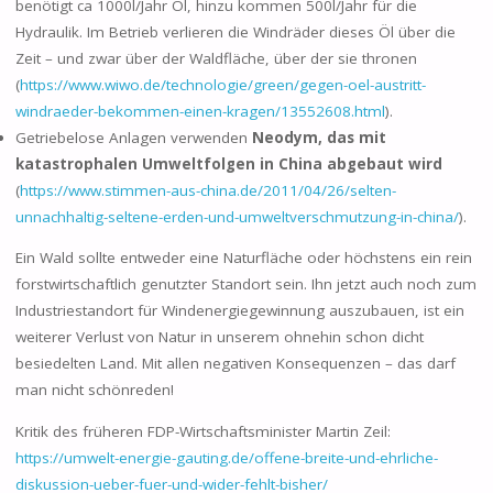
benötigt ca 1000l/Jahr Öl, hinzu kommen 500l/Jahr für die
Hydraulik. Im Betrieb verlieren die Windräder dieses Öl über die
Zeit – und zwar über der Waldfläche, über der sie thronen
(
https://www.wiwo.de/technologie/green/gegen-oel-austritt-
windraeder-bekommen-einen-kragen/13552608.html
).
Getriebelose Anlagen verwenden
Neodym, das mit
katastrophalen Umweltfolgen in China abgebaut wird
(
https://www.stimmen-aus-china.de/2011/04/26/selten-
unnachhaltig-seltene-erden-und-umweltverschmutzung-in-china/
).
Ein Wald sollte entweder eine Naturfläche oder höchstens ein rein
forstwirtschaftlich genutzter Standort sein. Ihn jetzt auch noch zum
Industriestandort für Windenergiegewinnung auszubauen, ist ein
weiterer Verlust von Natur in unserem ohnehin schon dicht
besiedelten Land. Mit allen negativen Konsequenzen – das darf
man nicht schönreden!
Kritik des früheren FDP-Wirtschaftsminister Martin Zeil:
https://umwelt-energie-gauting.de/offene-breite-und-ehrliche-
diskussion-ueber-fuer-und-wider-fehlt-bisher/