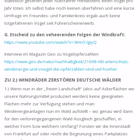
statistisch gesehen jeder Autofahrer mindestens einen Vogel pro
Jahr töten. Ich selbst habe noch keinen überfahren und eine kurze
Umfrage im Freundes- und Familienkreis ergab auch keine
totgefahrenen Vögel seit Führerscheinerwerb.
G. Etscheid zu den veheerenden Folgen der Windkraft:
https://www.youtube.com/watch?v=3tHn5-lgiyQ
Interview im Magazin Geo zu Vogelopferzahlen:
https://www.geo.de/natur/nachhaltigkeit/21698-rtkl-artenschutz-
windenergie-und-voegel-die-opferzahlen-sind-viel-hoeher
ZU 2.) WINDRÄDER ZERSTÖREN DEUTSCHE WÄLDER
1.) Wenn nun in der „freien Landschaft“ (also auf Ackerflächen wo
unsere Nahrungsmittel produziert werden) keine geeigneten
Flächen mehr zur Verfügung stehen und man
Windenergieanlagen nun im Wald aufstellt – wo genau wird dann
für den verlorengegangenen Wald Ausgleich geschaffen, in
welcher Form bzw welchem Umfang? Forsten wir die Innenstadt
von Frankfurt auf oder reicht die Begrünung eines Parkplatzes