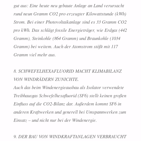
gut aus: Eine heute neu gebaute Anlage an Land verursacht
rund neun Gramm CO2 pro erzeugter Kilowattstunde (kWh)
Strom. Bei einer Photovoltaikanlage sind es 33 Gramm CO2
pro kWh. Das schlägt fossile Energieträger, wie Erdgas (442
Gramm), Steinkohle (864 Gramm) und Braunkohle (1034
Gramm) bei weitem. Auch der Atomstrom stößt mit 117
Gramm viel mehr aus.
8. SCHWEFELHEXAFLUORID MACHT KLIMABILANZ
VON WINDRÄDERN ZUNICHTE.
Auch das beim Windenergieausbau als Isolator verwendete
Treibhausgas Schwefelhexafluorid (SF6) stellt keinen großen
Einfluss auf die CO2-Bilanz dar. Außerdem kommt SF6 in
anderen Kraftwerken und generell bei Umspannwerken zum
Einsatz – und nicht nur bei der Windenergie.
9. DER BAU VON WINDKRAFTANLAGEN VERBRAUCHT