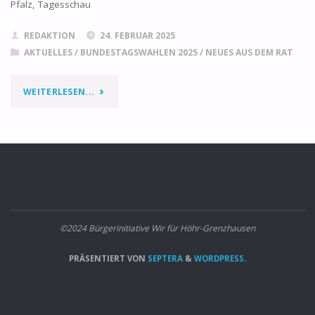
Pfalz, Tagesschau
REDAKTION
24. FEBRUAR 2025
AKTUELLES
/
BUNDESTAGSWAHLEN 2025
/
NEUES AUS DEM RAT
"ERGEBNISSE
WEITERLESEN...
BUNDESTAGSWAHL
HÖHR-
GRENZHAUSEN,
23.
©2024 Bürgerinitiative Wir für Höhr-Grenzhausen
FEBRUAR
2025"
PRÄSENTIERT VON
SEPTERA
&
WORDPRESS.