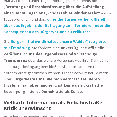
Mai 2026
stand unter Tagesordnungspunkt 4 bereits die
„Beratung und Beschlussfassung über die Aufstellung
eines Bebauungsplans ‚Sondergebiet Windenergie'“
auf der
Tagesordnung – und das,
ohne die Bürger vorher offiziell
über das Ergebnis der Befragung zu informieren oder die
Konsequenzen des Bürgervotums zu erläutern
.
Die
Bürgerinitiative „Erhaltet unsere Wälder“ reagierte
mit Empörung.
Sie forderte eine
unverzügliche offizielle
Veröffentlichung des Ergebnisses und vollständige
Transparenz
über das weitere Vorgehen. Aus ihrer Sicht dürfe
eine Bürgerbefragung kein bloßes Alibi sein, sondern müsse
politisch ernst genommen werden. Dieser Vorwurf hat Gewicht:
Eine Bürgerbefragung, die man veranstaltet, deren
Ergebnis man aber ignoriert, ist keine demokratische
Beteiligung – sie ist Demokratie als Kulisse.
Vielbach: Information als Einbahnstraße,
Kritik unerwünscht
Noch beunruhigender sind die Vorgänge in Vielbach.
Dort schien