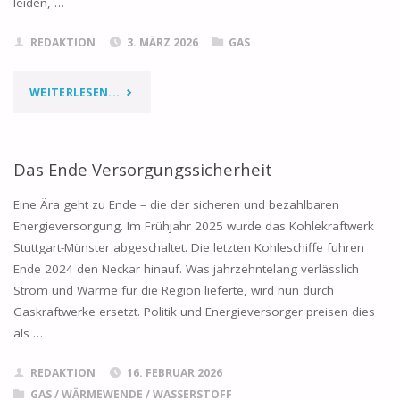
leiden, …
REDAKTION
3. MÄRZ 2026
GAS
"GASPREIS
WEITERLESEN...
GIBT
GAS"
Das Ende Versorgungssicherheit
Eine Ära geht zu Ende – die der sicheren und bezahlbaren
Energieversorgung. Im Frühjahr 2025 wurde das Kohlekraftwerk
Stuttgart-Münster abgeschaltet. Die letzten Kohleschiffe fuhren
Ende 2024 den Neckar hinauf. Was jahrzehntelang verlässlich
Strom und Wärme für die Region lieferte, wird nun durch
Gaskraftwerke ersetzt. Politik und Energieversorger preisen dies
als …
REDAKTION
16. FEBRUAR 2026
GAS
/
WÄRMEWENDE
/
WASSERSTOFF