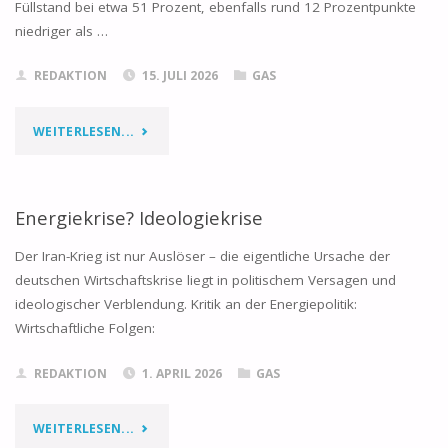
Füllstand bei etwa 51 Prozent, ebenfalls rund 12 Prozentpunkte
niedriger als …
REDAKTION
15. JULI 2026
GAS
"KOMMT
WEITERLESEN...
DIE
GASMANGELLAGE
Energiekrise? Ideologiekrise
IM
Der Iran-Krieg ist nur Auslöser – die eigentliche Ursache der
deutschen Wirtschaftskrise liegt in politischem Versagen und
WINTER?"
ideologischer Verblendung. Kritik an der Energiepolitik:
Wirtschaftliche Folgen:
REDAKTION
1. APRIL 2026
GAS
"ENERGIEKRISE?
WEITERLESEN...