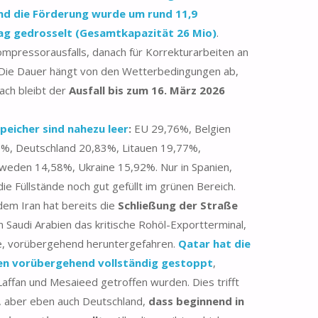
nd die Förderung wurde um rund 11,9
ag gedrosselt (Gesamtkapazität 26 Mio)
.
mpressorausfalls, danach für Korrekturarbeiten an
Die Dauer hängt von den Wetterbedingungen ab,
ach bleibt der
Ausfall bis zum 16. März 2026
eicher sind nahezu leer
:
EU 29,76%, Belgien
5%, Deutschland 20,83%, Litauen 19,77%,
weden 14,58%, Ukraine 15,92%. Nur in Spanien,
die Füllstände noch gut gefüllt im grünen Bereich.
 dem Iran hat bereits die
Schließung der Straße
n Saudi Arabien das kritische Rohöl-Exportterminal,
ie, vorübergehend heruntergefahren.
Qatar hat die
en vorübergehend vollständig gestoppt
,
affan und Mesaieed getroffen wurden. Dies trifft
na, aber eben auch Deutschland,
dass beginnend in