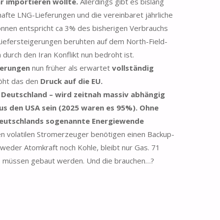
r importieren wollte.
Allerdings gibt es bislang
hafte LNG-Lieferungen und die vereinbaret jährliche
onnen entspricht ca 3% des bisherigen Verbrauchs
 Liefersteigerungen beruhten auf dem North-Field-
durch den Iran Konflikt nun bedroht ist.
ferungen
nun früher als erwartet
vollständig
öht das den
Druck auf die EU.
m Deutschland – wird zeitnah massiv abhängig
us den USA sein (2025 waren es 95%). Ohne
Deutschlands sogenannte Energiewende
en volatilen Stromerzeuger benötigen einen Backup-
 weder Atomkraft noch Kohle, bleibt nur Gas. 71
) müssen gebaut werden. Und die brauchen…?