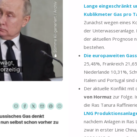
Lange eingeschränkt u
Kublikmeter Gas pro T
Zunächst wegen eines Ko
der Unterwasseranlage. 
der aktuellen Prognose n
bestehen.
Die europaweiten Gassp
25,48%, Frankreich 21,6
Niederlande 10,31%, Sch
Italien und Portugal sind 
Der aktuelle Konflikt mit
von Hormuz
zur Folge. I
die Ras Tanura Raffinier
LNG Produktionsanlag
nachdem Anlagen in Ras L
zwar in erster Linie Chi