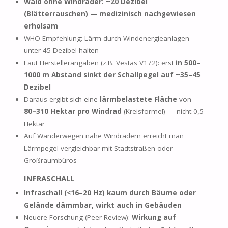
Wald ohne Windräder: ~20 Dezibel
(Blätterrauschen) — medizinisch nachgewiesen
erholsam
WHO-Empfehlung: Lärm durch Windenergieanlagen
unter 45 Dezibel halten
Laut Herstellerangaben (z.B. Vestas V172): erst
in 500–
1000 m Abstand sinkt der Schallpegel auf ~35–45
Dezibel
Daraus ergibt sich eine
lärmbelastete Fläche
von
80–310 Hektar pro Windrad
(Kreisformel) — nicht 0,5
Hektar
Auf Wanderwegen nahe Windrädern erreicht man
Lärmpegel vergleichbar mit Stadtstraßen oder
Großraumbüros
INFRASCHALL
Infraschall (<16–20 Hz) kaum durch Bäume oder
Gelände dämmbar, wirkt auch in Gebäuden
Neuere Forschung (Peer-Review):
Wirkung auf