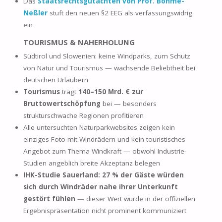
Das
Staatsrechtsgutachten von Prof. Böhme-
Neßler
stuft den neuen §2 EEG als verfassungswidrig
ein
TOURISMUS & NAHERHOLUNG
Südtirol und Slowenien: keine Windparks, zum Schutz
von Natur und Tourismus — wachsende Beliebtheit bei
deutschen Urlaubern
Tourismus
trägt
140–150 Mrd. € zur
Bruttowertschöpfung
bei — besonders
strukturschwache Regionen profitieren
Alle untersuchten Naturparkwebsites zeigen kein
einziges Foto mit Windrädern und kein touristisches
Angebot zum Thema Windkraft — obwohl Industrie-
Studien angeblich breite Akzeptanz belegen
IHK-Studie Sauerland: 27 % der Gäste würden
sich durch Windräder nahe ihrer Unterkunft
gestört fühlen
— dieser Wert wurde in der offiziellen
Ergebnispräsentation nicht prominent kommuniziert