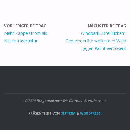
VORHERIGER BEITRAG
NÄCHSTER BEITRAG
Mehr Zappelstrom als
Windpark „Drei Eichen“:
Netzinfrastruktur
Gemeinderäte wollen den Wald
gegen Pacht verhökern
©2024 Bürgerinitiative Wir für Höhr-Grenzhausen
PRÄSENTIERT VON
SEPTERA
&
WORDPRESS.