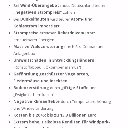
Bei
Wind-Überangebot
muss Deutschland teuren
„negativen Strompreis“
zahlen
Bei
Dunkelflauten
wird teurer
Atom- und
Kohlestrom importiert
Strompreise
erreichen
Rekordniveau
trotz
erneuerbarer Energien
Massive Waldzerstörung
durch Straßenbau und
Anlagenbau
Umweltschäden in Entwicklungsländern
(Rohstoffabbau, „Ökoimperialismus“)
Gefährdung geschützter Vogelarten,
Fledermäuse und Insekten
Bodenzerstörung
durch
giftige Stoffe
und
„Ewigkeitschemikalien“
Negative Klimaeffekte
durch Temperaturerhöhung
und Windveränderung
Kosten bis 2045: bis zu 13,3 Billionen Euro
Extrem hohe, risikolose Renditen für Windpark-