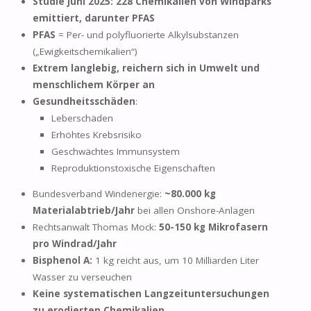
Studie Juni 2025: 228 Chemikalien von Windparks
emittiert, darunter PFAS
PFAS
= Per- und polyfluorierte Alkylsubstanzen
(„Ewigkeitschemikalien“)
Extrem langlebig, reichern sich in Umwelt und
menschlichem Körper an
Gesundheitsschäden
:
Leberschäden
Erhöhtes Krebsrisiko
Geschwächtes Immunsystem
Reproduktionstoxische Eigenschaften
Bundesverband Windenergie:
~80.000 kg
Materialabtrieb/Jahr
bei allen Onshore-Anlagen
Rechtsanwalt Thomas Mock:
50-150 kg Mikrofasern
pro Windrad/Jahr
Bisphenol A:
1 kg reicht aus, um 10 Milliarden Liter
Wasser zu verseuchen
Keine systematischen Langzeituntersuchungen
zu erodierten Chemikalien