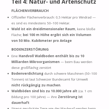
Teil 4: Natur- und Artenschutz
FLÄCHENVERBRAUCH
Offizieller Flächenverbrauch: 0,5 Hektar pro Windrad —
es sind es mindestens 50–100 Hektar.
Wald ist ein dreidimensionaler Raum
, keine bloße
Fläche;
bei 100 m Höhe ergibt sich ein Volumen
von 50 Mio. Kubikmeter pro Anlage
BODENZERSTÖRUNG
Eine
Handvoll Waldboden enthält bis zu 10
Milliarden Mikroorganismen
— beim Bau werden
diese großflächig zerstört
Bodenverdichtung
durch schwere Maschinen (50–100
Tonnen) ist laut Schweizer Bundesamt für Umwelt
nicht rückgängig zu machen
.
Waldböden sind bis zu 10.000 Jahre alt
(ca. 1 cm
Bildung pro 100 Jahre) — ihre
Zerstörung ist
dauerhaft
Streng geschützte Tiere wie der Maulwurf werden beim