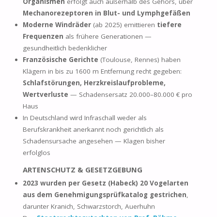
Organismen
erfolgt auch außerhalb des Gehörs, über
Mechanorezeptoren in Blut- und Lymphgefäßen
Moderne Windräder
(ab 2025) emittieren
tiefere
Frequenzen
als frühere Generationen —
gesundheitlich bedenklicher
Französische Gerichte
(Toulouse, Rennes) haben
Klägern in bis zu 1600 m Entfernung recht gegeben:
Schlafstörungen, Herzkreislaufprobleme,
Wertverluste
— Schadensersatz 20.000–80.000 € pro
Haus
In Deutschland wird Infraschall weder als
Berufskrankheit anerkannt noch gerichtlich als
Schadensursache angesehen — Klagen bisher
erfolglos
ARTENSCHUTZ & GESETZGEBUNG
2023 wurden per Gesetz (Habeck) 20 Vogelarten
aus dem Genehmigungsprüfkatalog gestrichen
,
darunter Kranich, Schwarzstorch, Auerhuhn