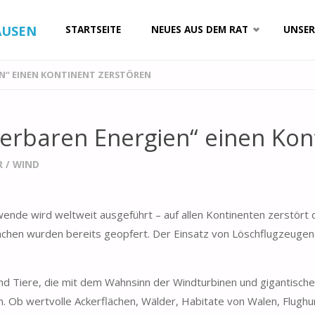
Zum
AUSEN
STARTSEITE
NEUES AUS DEM RAT
UNSER
Inhalt
EN“ EINEN KONTINENT ZERSTÖREN
springen
uerbaren Energien“ einen Kon
R
/
WIND
de wird weltweit ausgeführt – auf allen Kontinenten zerstört di
e Flächen wurden bereits geopfert. Der Einsatz von Löschflugzeuge
nd Tiere, die mit dem Wahnsinn der Windturbinen und gigantische
 Ob wertvolle Ackerflächen, Wälder, Habitate von Walen, Flughund