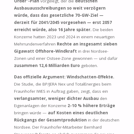
Order“-Plan
vorgelegt, der die
deutschen
Ausbauausschreibungen so weit verzögern
würde, dass das gesetzliche 70-GW-Ziel —
derzeit für 2041/2045 vorgesehen — erst 2057
erreicht würde, also 16 Jahre später.
Die beiden
Konzerne hatten 2023 und 2024 in einem neuartigen
Mehrrundenverfahren
Rechte an insgesamt sieben
Gigawatt Offshore-Windkraft
in drei Nordsee-
Zonen und einer Ostsee-Zone gewonnen — und dafür
zusammen 12,6 Milliarden Euro
geboten.
Das offizielle Argument: Windschatten-Effekte.
Die Studie, die BP/JERA Nex und TotalEnergies beim
Fraunhofer IWES in Auftrag gaben, zeigt, dass ein
verlangsamter, weniger dichter Ausbau
den
Eigenanlagen der Konzerne
2-10 % höhere Erträge
bringen würde —
auf Kosten eines deutlichen
Rückgangs der Gesamtproduktion
in der deutschen
Nordsee. Der Fraunhofer-Mitarbeiter Bernhard