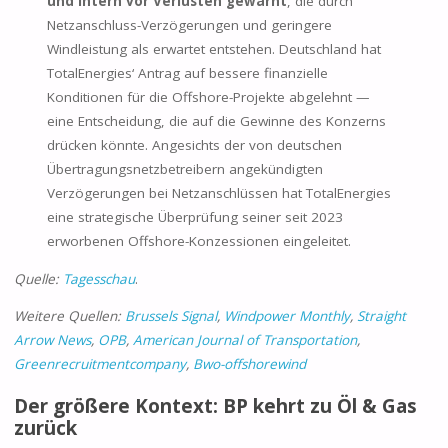
und intern vor Verlusten gewarnt
, die durch
Netzanschluss-Verzögerungen und geringere
Windleistung als erwartet entstehen. Deutschland hat
TotalEnergies‘ Antrag auf bessere finanzielle
Konditionen für die Offshore-Projekte abgelehnt —
eine Entscheidung, die auf die Gewinne des Konzerns
drücken könnte. Angesichts der von deutschen
Übertragungsnetzbetreibern angekündigten
Verzögerungen bei Netzanschlüssen hat TotalEnergies
eine strategische Überprüfung seiner seit 2023
erworbenen Offshore-Konzessionen eingeleitet.
Quelle:
Tagesschau
.
Weitere Quellen:
Brussels Signal
,
Windpower Monthly
,
Straight
Arrow News
,
OPB
,
American Journal of Transportation
,
Greenrecruitmentcompany
,
Bwo-offshorewind
Der größere Kontext: BP kehrt zu Öl & Gas
zurück