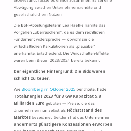
Stoevesandt fasste es ehrlich zusammen: Es sei eine
Abwägung zwischen Unternehmensrendite und
gesellschaftlichem Nutzen.
Die BSH-Abteilungsleiterin Lea Haefke nannte das
Vorgehen „überraschend“, da es dem rechtlichen
Fundament widerspreche — obwohl sie die
wirtschaftlichen Kalkulationen als „plausibel“
anerkannte. Entscheidend: Die Windschatten-Effekte
waren beim Bieten 2023/2024 bereits bekannt.
Der eigentliche Hintergrund: Die Bids waren
schlicht zu teuer.
Wie
Bloomberg im Oktober 2025
berichtete, hatte
TotalEnergies 2023 für 3 GW Kapazität 5,8
Milliarden Euro
geboten — Preise, die das
Unternehmen nun selbst als
Höchststand des
Marktes
bezeichnet. Seitdem hat das Unternehmen
andernorts günstigere Konzessionen erworben