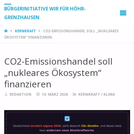
BÜRGERINITIATIVE WIR FÜR HÖHR-
GRENZHAUSEN
START
KERNKRAFT
CO2-EMISSIONSHANDEL SOLL „NUKLEARES
ÖKOSYSTEM“ FINANZIEREN
CO2-Emissionshandel soll
„nukleares Ökosystem“
finanzieren
REDAKTION
10. MÄRZ 2026
KERNKRAFT
/
KLIMA