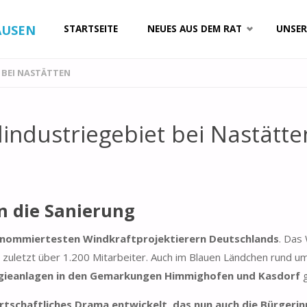
Zum
AUSEN
STARTSEITE
NEUES AUS DEM RAT
UNSER
Inhalt
 BEI NASTÄTTEN
springen
industriegebiet bei Nastätte
n die Sanierung
enommiertesten Windkraftprojektierern Deutschlands
. Das
e zuletzt über 1.200 Mitarbeiter. Auch im Blauen Ländchen rund u
gieanlagen in den Gemarkungen Himmighofen und Kasdorf
rtschaftliches Drama entwickelt, das nun auch die Bürgerin