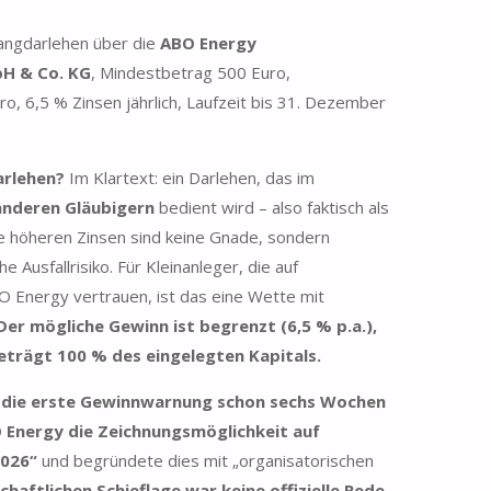
angdarlehen über die
ABO Energy
bH & Co. KG
, Mindestbetrag 500 Euro,
o, 6,5 % Zinsen jährlich, Laufzeit bis 31. Dezember
arlehen?
Im Klartext: ein Darlehen, das im
 anderen Gläubigern
bedient wird – also faktisch als
Die höheren Zinsen sind keine Gnade, sondern
 Ausfallrisiko. Für Kleinanleger, die auf
O Energy vertrauen, ist das eine Wette mit
Der mögliche Gewinn ist begrenzt (6,5 % p.a.),
eträgt 100 % des eingelegten Kapitals.
ls die erste Gewinnwarnung schon sechs Wochen
O Energy die Zeichnungsmöglichkeit auf
2026“
und begründete dies mit „organisatorischen
chaftlichen Schieflage war keine offizielle Rede.