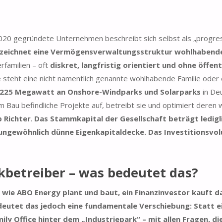
20 gegründete Unternehmen beschreibt sich selbst als „progressiv
bezeichnet eine Vermögensverwaltungsstruktur wohlhabende
familien – oft
diskret, langfristig orientiert und ohne öffen
e steht eine nicht namentlich genannte wohlhabende Familie ode
d 225 Megawatt an Onshore-Windparks und Solarparks
in Deu
Bau befindliche Projekte auf, betreibt sie und optimiert deren w
p Richter
.
Das Stammkapital der Gesellschaft beträgt ledigl
e ungewöhnlich dünne Eigenkapitaldecke. Das Investitionsvo
kbetreiber – was bedeutet das?
r wie ABO Energy plant und baut, ein Finanzinvestor kauft da
deutet das jedoch eine fundamentale Verschiebung: Statt e
y Office hinter dem „Industriepark“ – mit allen Fragen, die