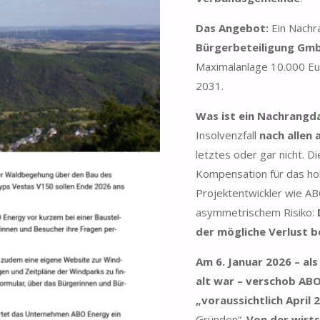
Das Angebot:
Ein Nachr
Bürgerbeteiligung Gm
Maximalanlage 10.000 Eur
2031.
Was ist ein Nachrangd
Insolvenzfall
nach allen
letztes oder gar nicht. 
Kompensation für das hohe
Projektentwickler wie AB
asymmetrischem Risiko:
der mögliche Verlust b
Am 6. Januar 2026 – a
alt war – verschob AB
„voraussichtlich April 
Gründen“.
Von der wirts