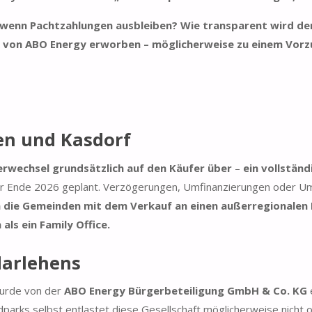
 wenn Pachtzahlungen ausbleiben? Wie transparent wird d
 von ABO Energy erworben – möglicherweise zu einem Vorzug
n und Kasdorf
rwechsel grundsätzlich auf den Käufer über
–
ein vollstän
t für Ende 2026 geplant. Verzögerungen, Umfinanzierungen oder 
die Gemeinden mit dem Verkauf an einen außerregionalen Fin
als ein Family Office.
darlehens
urde von der
ABO Energy Bürgerbeteiligung GmbH & Co. KG
parks selbst entlastet diese Gesellschaft möglicherweise nicht