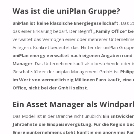
Was ist die uniPlan Gruppe?
uniPlan ist keine klassische Energiegesellschaft.
Das 20
das einer Erklärung bedarf. Der Begriff
„Family Office“ 
verwaltet das Vermögen einer oder mehrerer Unternehmer
Anlegern. Konkret bedeutet das: Hinter der uniPlan Grupp
uniPlan energy verwaltet nach eigenen Angaben run
Manager
. Das Unternehmen kauft also bestehende oder im 
Geschäftsführer der uniplan Management GmbH ist
Philip
im Wert von vermutlich zig Millionen Euro kauft, ein
Office, nicht bei der GmbH selbst.
Ein Asset Manager als Windpar
Das Modell ist in der Branche nicht unüblich:
Ein Entwickle
Jahrzehnte die Einspeisevergütung.
Für die Region be
Energieunternehmens steht künftig ein anonymes Famil