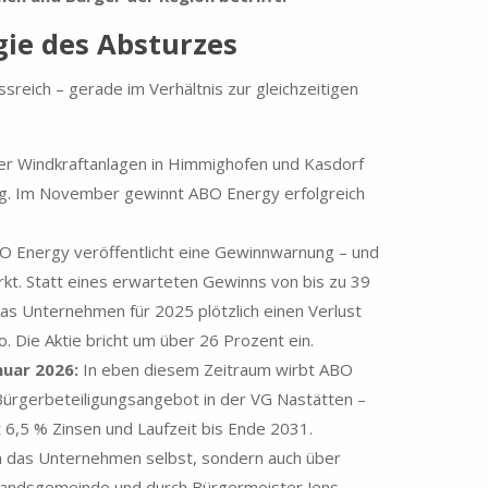
gie des Absturzes
ussreich – gerade im Verhältnis zur gleichzeitigen
er Windkraftanlagen in Himmighofen und Kasdorf
g. Im November gewinnt ABO Energy erfolgreich
 Energy veröffentlicht eine Gewinnwarnung – und
rkt. Statt eines erwarteten Gewinns von bis zu 39
das Unternehmen für 2025 plötzlich einen Verlust
o. Die Aktie bricht um über 26 Prozent ein.
nuar 2026:
In eben diesem Zeitraum wirbt ABO
n Bürgerbeteiligungsangebot in der VG Nastätten –
 6,5 % Zinsen und Laufzeit bis Ende 2031.
h das Unternehmen selbst, sondern auch über
erbandsgemeinde und durch Bürgermeister Jens