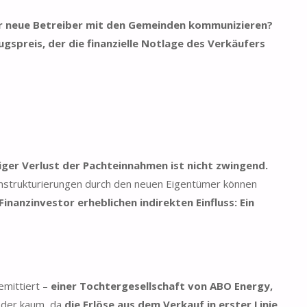
er neue Betreiber mit den Gemeinden kommunizieren?
spreis, der die finanzielle Notlage des Verkäufers
diger Verlust der Pachteinnahmen ist nicht zwingend.
Umstrukturierungen durch den neuen Eigentümer können
anzinvestor erheblichen indirekten Einfluss: Ein
emittiert –
einer Tochtergesellschaft von ABO Energy,
 oder kaum, da
die Erlöse aus dem Verkauf in erster Linie