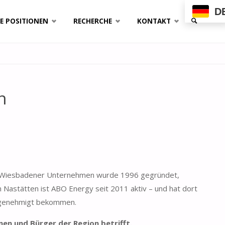
D
E POSITIONEN
RECHERCHE
KONTAKT
SUCHE
n
 Wiesbadener Unternehmen wurde 1996 gegründet,
m Nastätten ist ABO Energy seit 2011 aktiv – und hat dort
genehmigt bekommen.
nen und Bürger der Region betrifft.