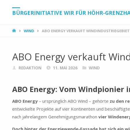
BÜRGERINITIATIVE WIR FÜR HÖHR-GRENZH
START
WIND
ABO ENERGY VERKAUFT WINDINDUSTRIEGEBIET
ABO Energy verkauft Wind
REDAKTION
11. MAI 2026
WIND
ABO Energy: Vom Windpionier i
ABO Energy
– ursprünglich ABO Wind – gehörte
zu den r
entwickelte Projekte auf vier Kontinenten und beschäftigt
nach jahrelangem Genehmigungsmarathon
vier Windener
Doch hinter der Energiewende-Fassade hat sich ein wi