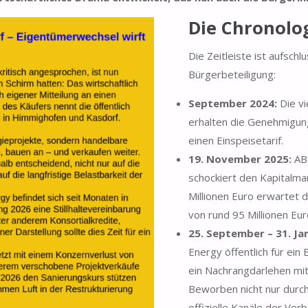
Die Chronolo
Die Zeitleiste ist aufschl
Bürgerbeteiligung:
September 2024:
Die vi
erhalten die Genehmigun
einen Einspeisetarif.
19. November 2025:
ABO
schockiert den Kapitalma
Millionen Euro erwartet 
von rund 95 Millionen Eur
25. September – 31. Ja
Energy öffentlich für ei
ein Nachrangdarlehen mit
Beworben nicht nur durc
offizielle Kanäle der V